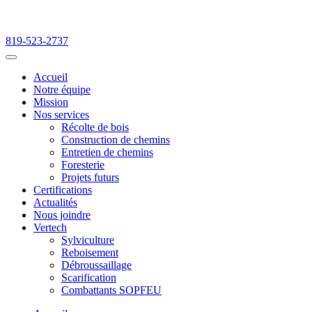
819-523-2737
Accueil
Notre équipe
Mission
Nos services
Récolte de bois
Construction de chemins
Entretien de chemins
Foresterie
Projets futurs
Certifications
Actualités
Nous joindre
Vertech
Sylviculture
Reboisement
Débroussaillage
Scarification
Combattants SOPFEU