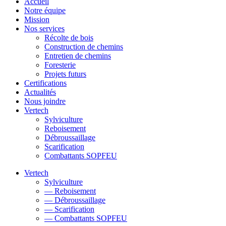
Accueil
Notre équipe
Mission
Nos services
Récolte de bois
Construction de chemins
Entretien de chemins
Foresterie
Projets futurs
Certifications
Actualités
Nous joindre
Vertech
Sylviculture
Reboisement
Débroussaillage
Scarification
Combattants SOPFEU
Vertech
Sylviculture
— Reboisement
— Débroussaillage
— Scarification
— Combattants SOPFEU